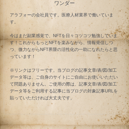
ワンダー
アラフォーの会社員です。医療人材業界で働いていま
す。
今はまだ副業感覚で、NFTを日々コツコツ勉強していま
す！これからもっとNFTを楽みながら、情報発信しつ
つ、微力ながらNFT界隈の活性化の一助になれたらと思
っています！
※リンクはフリーです。当ブログの記事文章/表/図/加工
データ等は、ご自身のサイトにご自由にお使いいただい
て問題ありません。ご使用の際は、記事文章/表/図/加工
データ等をご利用する記事に当ブログの対象記事URLを
貼っていただければ大丈夫です。