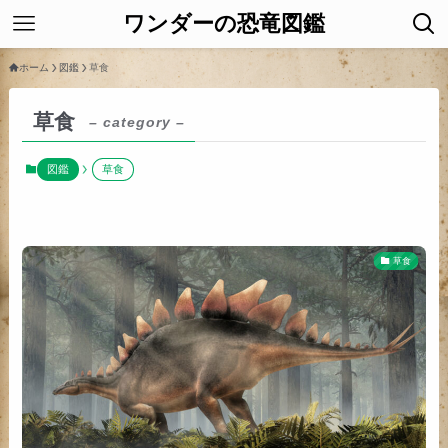
ワンダーの恐竜図鑑
ホーム
図鑑
草食
草食
– category –
図鑑
草食
草食